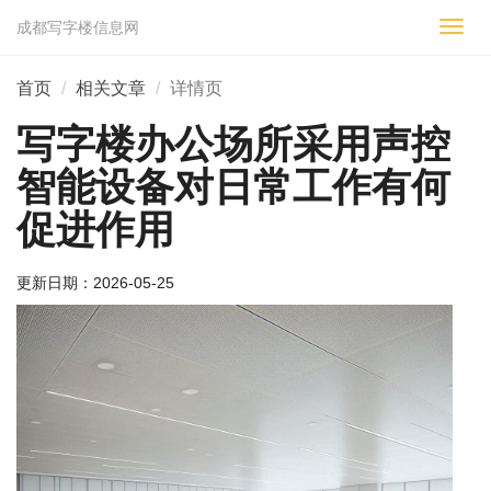
成都写字楼信息网
切
换
导
首页
相关文章
详情页
航
写字楼办公场所采用声控
智能设备对日常工作有何
促进作用
更新日期：
2026-05-25