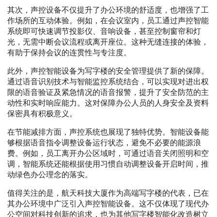
其次，声控设备不仅提升了办公环境的舒适度，也增强了工
作场所的互动体验。例如，在会议室内，员工通过声控智能
系统即可快速调节投影仪、音响设备，甚至控制窗帘和灯
光，无需中断会议流程或离开座位。这种无缝连接的体验，
有助于保持会议的连贯性与专注度。
此外，声控智能设备为写字楼的安全管理提供了新的保障。
通过语音识别技术与智能监控系统结合，可以实现对进出权
限的语音验证及紧急情况的语音报警，提升了安全防范的主
动性和实时响应能力。这对保障办公人员的人身安全及资料
保密具有积极意义。
在节能减排方面，声控系统也展现了独特优势。智能设备能
够根据语音指令调整设备运行状态，避免不必要的能源浪
费。例如，员工离开办公区域时，可通过语音关闭照明和空
调，智能系统还能根据使用习惯自动调整设备开启时间，推
动绿色办公理念的落实。
值得关注的是，航天科技大厦作为高端写字楼的代表，已在
其办公环境中广泛引入声控智能设备。这不仅体现了现代办
公空间对科技创新的追求，也为其他写字楼智能化改造树立