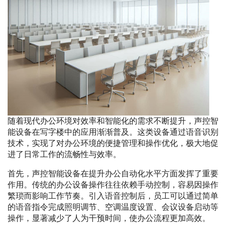
随着现代办公环境对效率和智能化的需求不断提升，声控智
能设备在写字楼中的应用渐渐普及。这类设备通过语音识别
技术，实现了对办公环境的便捷管理和操作优化，极大地促
进了日常工作的流畅性与效率。
首先，声控智能设备在提升办公自动化水平方面发挥了重要
作用。传统的办公设备操作往往依赖手动控制，容易因操作
繁琐而影响工作节奏。引入语音控制后，员工可以通过简单
的语音指令完成照明调节、空调温度设置、会议设备启动等
操作，显著减少了人为干预时间，使办公流程更加高效。