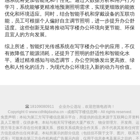
感系统将更加智能化和个性化。通过大数据分析和用户行为
学习，系统能够更精准地预测照明需求，实现更细致的能效
优化和环境适应。同时，结合智能手机和穿戴设备的互联功
能，员工可根据个人偏好自主调节照明，进一步提升办公舒
适度。这些创新无疑将推动写字楼办公环境向更节能、环保
且宜人的方向发展。
综上所述，智能灯光传感系统在写字楼办公中的应用，不仅
有效降低了能源消耗，还提升了照明的舒适性和智能化水
平。通过精准感知与动态调节，办公空间焕发出更高效、绿
色和人性化的活力，为现代办公环境注入新的动力与价值。
18109080911
企业办公选址，欢迎您致电咨询！
Copyright © www.cdhtkjdasha.cn --成都写字楼信息网-- All rights reserved.
免责声明：本站为第三方写字楼信息展示平台，所提供的信息来源于互联网公开资料
及人工整理，仅供参考。本站与相关写字楼的大厦产权方、物业管理方、开发商、运
营方等主体不存在任何隶属关系、授权关系或商业合作关系，亦不代表其发布任何官
方信息或作出任何承诺。本站所展示的部分信息（包括但不限于文字、图片、联系方
式等）可能来自第三方合作机构或广告展示内容，仅用于信息参考及展示之目的，不