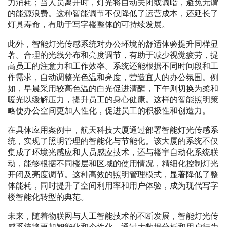
力消耗；当人员离开时，灯光将自动关闭或调暗，避免无谓
的能源浪费。这种智能调节不仅降低了运营成本，还延长了
灯具寿命，有助于写字楼整体的可持续发展。
此外，智能灯光传感系统对办公环境的舒适体验提升同样显
著。合理的光线分布和亮度调节，有助于减少视觉疲劳，提
高员工的注意力和工作效率。系统还能根据不同时间段和工
作需求，自动调整光色温和亮度，营造宜人的办公氛围。例
如，早晨采用较高色温的白光促进清醒，下午则切换为柔和
暖光以缓解压力，提升员工的身心健康。这样的智能照明策
略使办公空间更加人性化，促进员工的积极性和创造力。
在具体应用案例中，航天科技大厦通过部署智能灯光传感系
统，实现了照明管理的智能化与节能化。该大厦的系统不仅
集成了环境光感应和人员感应技术，还与楼宇自动化系统联
动，能够根据不同楼层和区域的使用情况，精细化控制灯光
开闭及亮度调节。这种高效的照明管理模式，显著降低了整
体能耗，同时提升了空间利用率和用户体验，成为现代写字
楼智能化转型的典范。
未来，随着物联网与人工智能技术的不断发展，智能灯光传