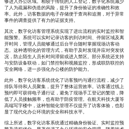
够进入办公区域。相较于传统的人工登记，数字化系统减少
了人为疏漏和伪造的风险，提升了身份验证的准确性和效
率。此外，访客数据的电子存储便于查询和追溯，对于异常
事件的调查提供了有力的证据支持。
其次，数字化访客管理系统实现了进出流程的实时监控和智
能预警。系统可以实时记录访客的到访时间、停留区域及离
开时间，管理人员能够通过后台平台随时掌握现场访客动
态。这种透明化的管理方式，有助于及时发现并应对突发状
况，防止陌生人员长时间滞留或进入禁区。部分系统还支持
与安防设备联动，如门禁控制和视频监控，形成联防联控的
安全网络，进一步强化办公楼的防护能力。
此外，数字化访客系统优化了访客预约与通行流程，减少了
排队等待和人员聚集，提升了整体运营效率。访客通过线上
预约即可获得电子通行证，避免了现场手工登记的繁琐，降
低了人员接触频率，也有助于防疫管理。在航天科技大厦等
高端写字楼中，这种智能化管理不仅提升了访客体验，也彰
显了现代化办公环境的安全和科技水平。
综上所述，数字化访客系统通过精确身份验证、实时监控预