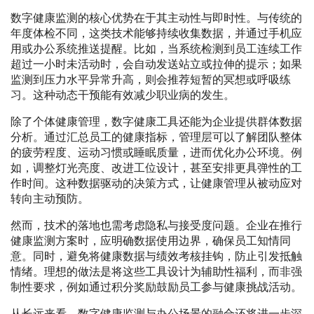
数字健康监测的核心优势在于其主动性与即时性。与传统的
年度体检不同，这类技术能够持续收集数据，并通过手机应
用或办公系统推送提醒。比如，当系统检测到员工连续工作
超过一小时未活动时，会自动发送站立或拉伸的提示；如果
监测到压力水平异常升高，则会推荐短暂的冥想或呼吸练
习。这种动态干预能有效减少职业病的发生。
除了个体健康管理，数字健康工具还能为企业提供群体数据
分析。通过汇总员工的健康指标，管理层可以了解团队整体
的疲劳程度、运动习惯或睡眠质量，进而优化办公环境。例
如，调整灯光亮度、改进工位设计，甚至安排更具弹性的工
作时间。这种数据驱动的决策方式，让健康管理从被动应对
转向主动预防。
然而，技术的落地也需考虑隐私与接受度问题。企业在推行
健康监测方案时，应明确数据使用边界，确保员工知情同
意。同时，避免将健康数据与绩效考核挂钩，防止引发抵触
情绪。理想的做法是将这些工具设计为辅助性福利，而非强
制性要求，例如通过积分奖励鼓励员工参与健康挑战活动。
从长远来看，数字健康监测与办公场景的融合还将进一步深